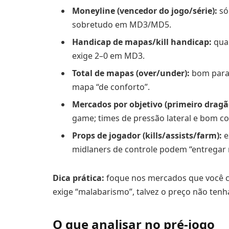
Moneyline (vencedor do jogo/série):
só
sobretudo em MD3/MD5.
Handicap de mapas/kill handicap:
quan
exige 2–0 em MD3.
Total de mapas (over/under):
bom para 
mapa “de conforto”.
Mercados por objetivo (primeiro dragã
game; times de pressão lateral e bom co
Props de jogador (kills/assists/farm):
e
midlaners de controle podem “entregar m
Dica prática:
foque nos mercados que você co
exige “malabarismo”, talvez o preço não tenha
O que analisar no pré-jogo