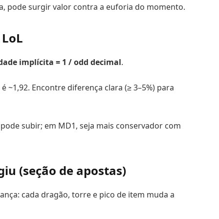
a, pode surgir valor contra a euforia do momento.
 LoL
dade implícita = 1 / odd decimal
.
é ~1,92. Encontre diferença clara (≥ 3–5%) para
to pode subir; em MD1, seja mais conservador com
iu (seção de apostas)
ança: cada dragão, torre e pico de item muda a