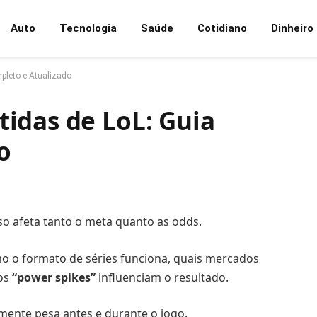
Auto
Tecnologia
Saúde
Cotidiano
Dinheiro
pleto e Atualizado
idas de LoL: Guia
o
so afeta tanto o meta quanto as odds.
o o formato de séries funciona, quais mercados
 os
“power spikes”
influenciam o resultado.
lmente pesa antes e durante o jogo.