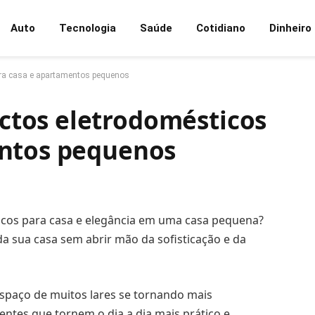
Auto
Tecnologia
Saúde
Cotidiano
Dinheiro
ra casa e apartamentos pequenos
tos eletrodomésticos
entos pequenos
cos para casa e elegância em uma casa pequena?
a sua casa sem abrir mão da sofisticação e da
espaço de muitos lares se tornando mais
entes que tornem o dia a dia mais prático e