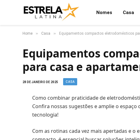
Nomes
Casa
»
»
Home
Casa
Equipamentos compactos eletrodomésticos pa
Equipamentos compac
para casa e apartam
CASA
28 DE JANEIRO DE 2025
Como combinar praticidade de eletrodomésti
Confira nossas sugestões e amplie o espaço d
tecnologia!
Com as rotinas cada vez mais apertadas e o 
compacto, é essencial buscar soluções intelig