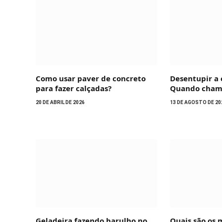
Como usar paver de concreto
Desentupir a 
para fazer calçadas?
Quando chama
20 DE ABRIL DE 2026
13 DE AGOSTO DE 20
Geladeira fazendo barulho no
Quais são os