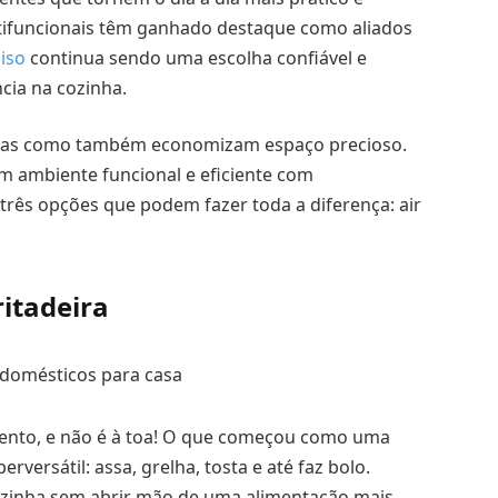
ltifuncionais têm ganhado destaque como aliados
iso
continua sendo uma escolha confiável e
ncia na cozinha.
ticas como também economizam espaço precioso.
 ambiente funcional e eficiente com
três opções que podem fazer toda a diferença: air
ritadeira
mento, e não é à toa! O que começou como uma
rversátil: assa, grelha, tosta e até faz bolo.
ozinha sem abrir mão de uma alimentação mais