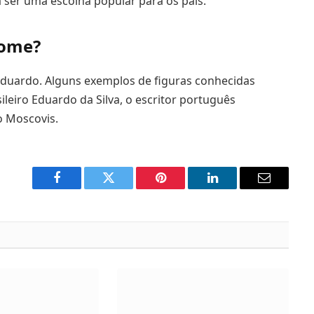
ser uma escolha popular para os pais.
nome?
duardo. Alguns exemplos de figuras conhecidas
leiro Eduardo da Silva, o escritor português
o Moscovis.
Facebook
Twitter
Pinterest
LinkedIn
Email