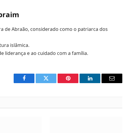
Ibraim
ra de Abraão, considerado como o patriarca dos
ura islâmica.
e liderança e ao cuidado com a família.
Facebook
Twitter
Pinterest
LinkedIn
Email