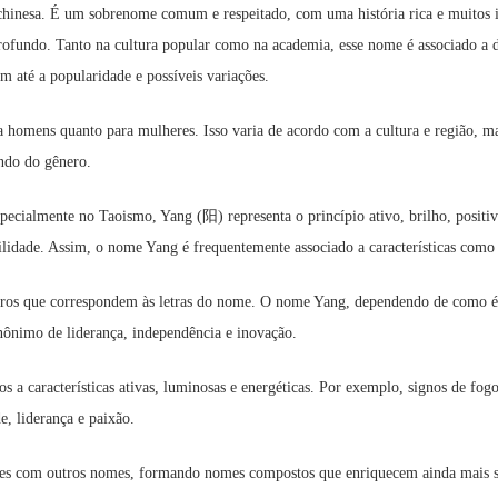
ção chinesa. É um sobrenome comum e respeitado, com uma história rica e muitos
ofundo. Tanto na cultura popular como na academia, esse nome é associado a div
m até a popularidade e possíveis variações.
homens quanto para mulheres. Isso varia de acordo com a cultura e região, mas
ndo do gênero.
 especialmente no Taoismo, Yang (阳) representa o princípio ativo, brilho, posit
lidade. Assim, o nome Yang é frequentemente associado a características como l
ros que correspondem às letras do nome. O nome Yang, dependendo de como é an
nônimo de liderança, independência e inovação.
os a características ativas, luminosas e energéticas. Por exemplo, signos de f
e, liderança e paixão.
es com outros nomes, formando nomes compostos que enriquecem ainda mais s