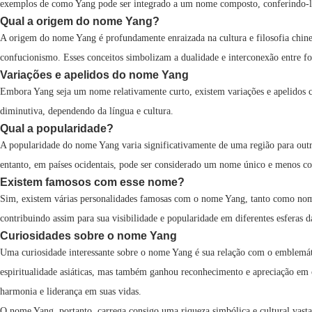
exemplos de como Yang pode ser integrado a um nome composto, conferindo-lh
Qual a origem do nome Yang?
A origem do nome Yang é profundamente enraizada na cultura e filosofia chine
confucionismo. Esses conceitos simbolizam a dualidade e interconexão entre fo
Variações e apelidos do nome Yang
Embora Yang seja um nome relativamente curto, existem variações e apelidos 
diminutiva, dependendo da língua e cultura.
Qual a popularidade?
A popularidade do nome Yang varia significativamente de uma região para ou
entanto, em países ocidentais, pode ser considerado um nome único e menos 
Existem famosos com esse nome?
Sim, existem várias personalidades famosas com o nome Yang, tanto como nome
contribuindo assim para sua visibilidade e popularidade em diferentes esferas d
Curiosidades sobre o nome Yang
Uma curiosidade interessante sobre o nome Yang é sua relação com o emblemátic
espiritualidade asiáticas, mas também ganhou reconhecimento e apreciação em 
harmonia e liderança em suas vidas.
O nome Yang, portanto, carrega consigo uma riqueza simbólica e cultural vasta