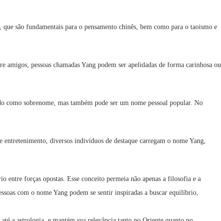
g, que são fundamentais para o pensamento chinês, bem como para o taoismo e
tre amigos, pessoas chamadas Yang podem ser apelidadas de forma carinhosa ou
trado como sobrenome, mas também pode ser um nome pessoal popular. No
 entretenimento, diversos indivíduos de destaque carregam o nome Yang,
 entre forças opostas. Esse conceito permeia não apenas a filosofia e a
essoas com o nome Yang podem se sentir inspiradas a buscar equilíbrio,
até a astrologia, e mantém sua relevância tanto no Oriente quanto no