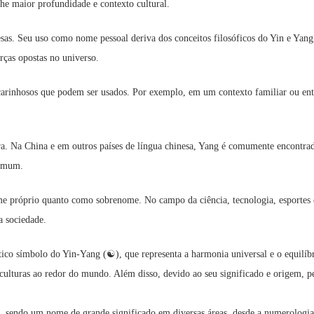
e maior profundidade e contexto cultural.
sas. Seu uso como nome pessoal deriva dos conceitos filosóficos do Yin e Yan
rças opostas no universo.
carinhosos que podem ser usados. Por exemplo, em um contexto familiar ou en
tra. Na China e em outros países de língua chinesa, Yang é comumente encon
comum.
 próprio quanto como sobrenome. No campo da ciência, tecnologia, esportes e
a sociedade.
o símbolo do Yin-Yang (☯), que representa a harmonia universal e o equilíbrio
culturas ao redor do mundo. Além disso, devido ao seu significado e origem, p
, sendo um nome de grande significado em diversas áreas, desde a numerologia 