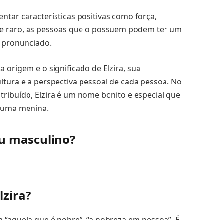
entar características positivas como força,
me raro, as pessoas que o possuem podem ter um
s pronunciado.
a origem e o significado de Elzira, sua
ltura e a perspectiva pessoal de cada pessoa. No
ribuído, Elzira é um nome bonito e especial que
a uma menina.
u masculino?
lzira?
a “aquela que é nobre”, “a nobreza em pessoa”. É