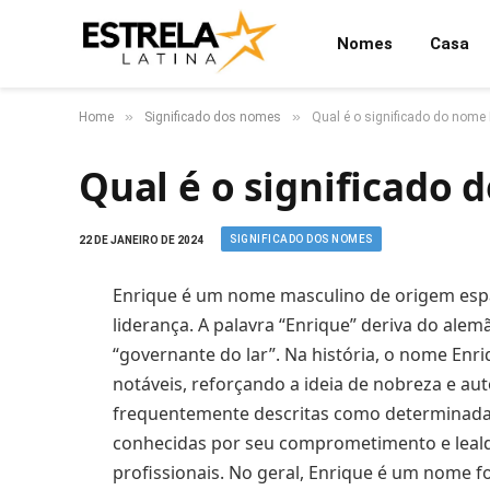
Nomes
Casa
»
»
Home
Significado dos nomes
Qual é o significado do nome
Qual é o significado
SIGNIFICADO DOS NOMES
22 DE JANEIRO DE 2024
Enrique é um nome masculino de origem espan
liderança. A palavra “Enrique” deriva do alemã
“governante do lar”. Na história, o nome Enri
notáveis, reforçando a ideia de nobreza e a
frequentemente descritas como determinadas,
conhecidas por seu comprometimento e leald
profissionais. No geral, Enrique é um nome fo