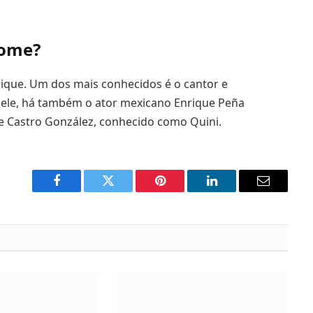
nome?
ique. Um dos mais conhecidos é o cantor e
dele, há também o ator mexicano Enrique Peña
ue Castro González, conhecido como Quini.
Facebook
Twitter
Pinterest
LinkedIn
Email