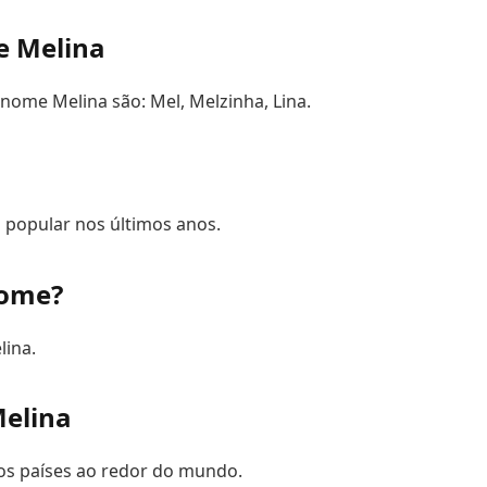
e Melina
nome Melina são: Mel, Melzinha, Lina.
 popular nos últimos anos.
nome?
lina.
Melina
ios países ao redor do mundo.