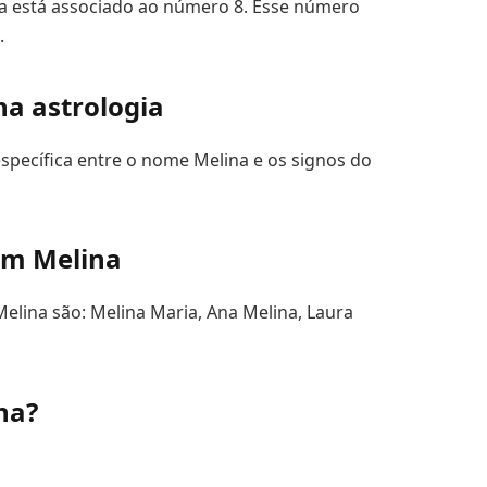
a está associado ao número 8. Esse número
.
na astrologia
specífica entre o nome Melina e os signos do
om Melina
ina são: Melina Maria, Ana Melina, Laura
na?